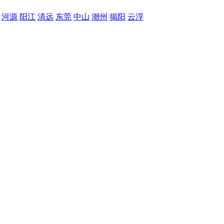
河源
阳江
清远
东莞
中山
潮州
揭阳
云浮