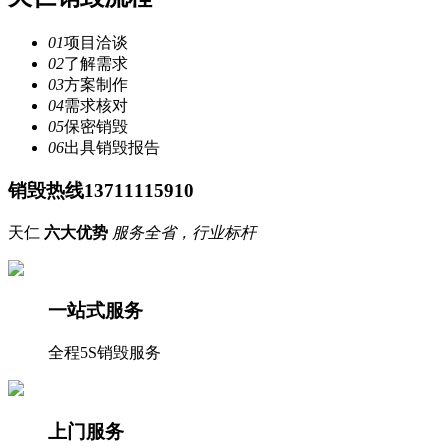
01
项目洽谈
02
了解需求
03
方案制作
04
需求核对
05
保密销毁
06
出具销毁报告
销毁热线13711115910
天仁
六大优势
服务全省，行业标杆
一站式服务
全程5S销毁服务
上门服务