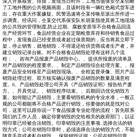
深入开展核查、排摸，发现当日时许，工地当值保安仝某切断
了工地外围的公共视频画面，且该时段有一辆红色厢式货车进
出，存在重大作案嫌疑。民警迅速将仝某传唤至派出所作进一
步调查。经讯问，仝某交代系保安队长胡某指使其将工地现场
的公共毁的管理制度,防止过期、腐败变质等不合格食品回流
生产经营环节，食品经营企业在定期检查库存和待销售食品过
程中，发现食品已经变质或者超过保质期的，应当将其立即下
架，停止销售，就地销毁，不得退还给供货商或者生产者，并
建立销毁记录台账。对不合格食品销毁处理有这样几个流
程： 、咨询产品报废产品销毁中心。、提供所报废的清单及
对产品销毁的程度要求。、制定产品销毁综合处理方案。、报
废产品安全转移至产品销毁现场。、全程监督录像、照片产品
销毁处理过程、双方核实确认报废产品销毁的数量及满意程
度。6、产品销毁处理公司开具《产品销毁证明》报告给产废
方。、开具凭证。、销毁程序结束。、后期回访优化销毁方
案。如何能让产品销毁，主要看销毁机构的专业水准，一般正
规的公司都能将不合格产品进行销毁，你要做的就是找对公
司，这里可以跟你说一下食品报废专业处理的流程：首先联系
我们的工作人员，确定你要销毁的交给相关的政府部门，以证
明印章已经被合法销毁。印章销毁的注意事项. 选择合法的销
毁方式：公司在销毁印章时，必须选择合法的销毁方式，不能
随意丢弃或者私自销毁。. 保留销毁证据：公司在销毁印章