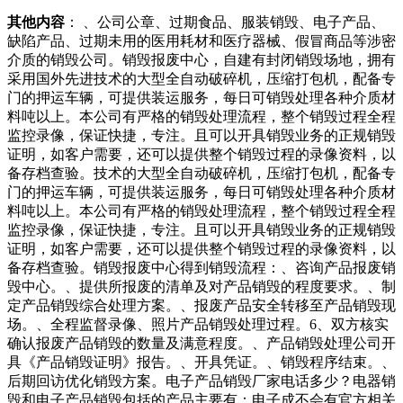
其他内容
： 、公司公章、过期食品、服装销毁、电子产品、
缺陷产品、过期未用的医用耗材和医疗器械、假冒商品等涉密
介质的销毁公司。销毁报废中心，自建有封闭销毁场地，拥有
采用国外先进技术的大型全自动破碎机，压缩打包机，配备专
门的押运车辆，可提供装运服务，每日可销毁处理各种介质材
料吨以上。本公司有严格的销毁处理流程，整个销毁过程全程
监控录像，保证快捷，专注。且可以开具销毁业务的正规销毁
证明，如客户需要，还可以提供整个销毁过程的录像资料，以
备存档查验。技术的大型全自动破碎机，压缩打包机，配备专
门的押运车辆，可提供装运服务，每日可销毁处理各种介质材
料吨以上。本公司有严格的销毁处理流程，整个销毁过程全程
监控录像，保证快捷，专注。且可以开具销毁业务的正规销毁
证明，如客户需要，还可以提供整个销毁过程的录像资料，以
备存档查验。销毁报废中心得到销毁流程：、咨询产品报废销
毁中心。、提供所报废的清单及对产品销毁的程度要求。、制
定产品销毁综合处理方案。、报废产品安全转移至产品销毁现
场。、全程监督录像、照片产品销毁处理过程。6、双方核实
确认报废产品销毁的数量及满意程度。、产品销毁处理公司开
具《产品销毁证明》报告。、开具凭证。、销毁程序结束。、
后期回访优化销毁方案。电子产品销毁厂家电话多少？电器销
毁和电子产品销毁包括的产品主要有：电子成不会有官方相关