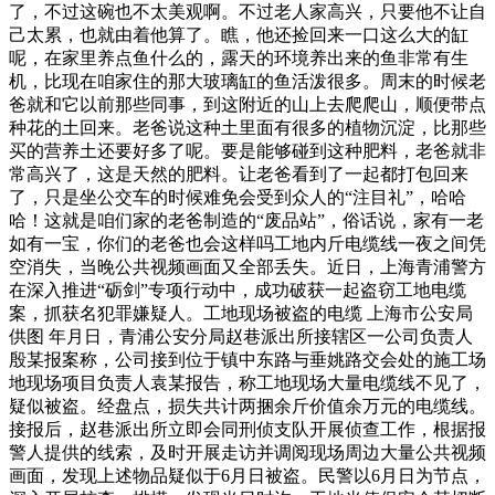
了，不过这碗也不太美观啊。不过老人家高兴，只要他不让自
己太累，也就由着他算了。瞧，他还捡回来一口这么大的缸
呢，在家里养点鱼什么的，露天的环境养出来的鱼非常有生
机，比现在咱家住的那大玻璃缸的鱼活泼很多。周末的时候老
爸就和它以前那些同事，到这附近的山上去爬爬山，顺便带点
种花的土回来。老爸说这种土里面有很多的植物沉淀，比那些
买的营养土还要好多了呢。要是能够碰到这种肥料，老爸就非
常高兴了，这是天然的肥料。让老爸看到了一起都打包回来
了，只是坐公交车的时候难免会受到众人的“注目礼”，哈哈
哈！这就是咱们家的老爸制造的“废品站”，俗话说，家有一老
如有一宝，你们的老爸也会这样吗工地内斤电缆线一夜之间凭
空消失，当晚公共视频画面又全部丢失。近日，上海青浦警方
在深入推进“砺剑”专项行动中，成功破获一起盗窃工地电缆
案，抓获名犯罪嫌疑人。工地现场被盗的电缆 上海市公安局
供图 年月日，青浦公安分局赵巷派出所接辖区一公司负责人
殷某报案称，公司接到位于镇中东路与垂姚路交会处的施工场
地现场项目负责人袁某报告，称工地现场大量电缆线不见了，
疑似被盗。经盘点，损失共计两捆余斤价值余万元的电缆线。
接报后，赵巷派出所立即会同刑侦支队开展侦查工作，根据报
警人提供的线索，及时开展走访并调阅现场周边大量公共视频
画面，发现上述物品疑似于6月日被盗。民警以6月日为节点，