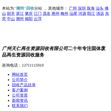
本站为
"潮州"回收
分站 ， 其他城市：
广州
深圳
珠海
汕头
佛
山
韶关
湛江
肇庆
江门
茂名
惠州
梅州
汕尾
河源
阳江
清远
东
莞
中山
潮州
揭阳
云浮
广州天仁再生资源回收有限公司
二十年专注固体废
品再生资源回收服务
咨询电话：
13711115910
网站首页
公司简介
回收产品目录
客户案例
公司资质
新闻资讯
联系我们