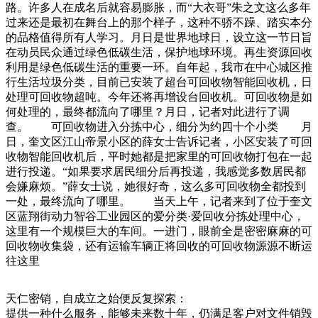
路。许多人在成名后就容易膨胀，而“大衣哥”朱之文这么多年
过来还是最初在舞台上的那个样子，这种不骄不躁、踏实本分
的品格值得所有人学习。月日是世界地球日，设立这一节日旨
在动员民众通过绿色低碳生活，保护地球环境。再生资源回收
利用是绿色低碳生活的重要一环。自年起，我市在中心城区推
行生活垃圾分类，目前已安装了超台可回收物智能回收机，日
处理可回收物超吨。今年还将再增设台回收机。可回收物是如
何处理的，最终都流向了哪里？月日，记者对此进行了调
查。 可回收物进入分拣中心，细分为约四十个小类 月
日，奎文区江山帝景小区的薛女士告诉记者，小区安装了可回
收物智能回收机后，平时她都是把家里的可回收物打包在一起
进行投递。“如果要求居民细分后再投递，我感觉多数居民都
会嫌麻烦。”薛女士说，她很好奇，这么多可回收物全都投到
一处，最终流向了哪里。 当天上午，记者来到了位于奎文
区蓝翔街动力智谷工业园区的爱分类·爱回收分拣处理中心，
这里有一个规模巨大的车间。一进门，眼前全是密密麻麻的可
回收物收集袋，还有运输车辆正将回收的可回收物源源不断运
往这里
天仁密销，自成立之始便反复探索：
提供一种什么服务，能够未来数十年，仍满足客户对文件销毁