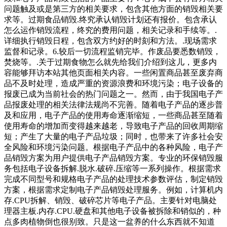
问题触及或是第三方的相关要求，包含其他方面的销毁相关要
求等。过期食品销毁.终究承认销毁计划还有报价。包含承认
怎么运作销毁流程，终究的费用问题，相关记录和手续等。.
详细执行销毁日程，包含双方约好的时刻和方法。.现场需求
监督和记录。6.较后一切流程监销完毕。作废品要悉数销毁，
焚烧等。.关于过期食物怎么就先给我们介绍到这儿，更多内
容能够拜访本站其他页面相关内容。一些闲置商品甚至废弃商
品不及时处理，造成严重的资源浪费和环境污染；电子设备的
报废已成为当前社会的热门问题之一。然而，由于我国电子产
品报废处理的相关法律法规尚不完善。随着电子产品的逐步普
及和应用，电子产品的使用寿命逐渐缩短，一些商品甚至随着
使用寿命的增加而变得越来越老，导致电子产品的回收周期缩
短；产生了大量的电子产品垃圾；同时，也带来了许多社会安
全风险和环境污染问题。根据电子产品中的各种风险，电子产
品销毁方案为用户提供电子产品销毁方案。专业的环保销毁服
务包括电子设备拆解.脱水.破碎.压缩等一系列操作。根据需求
完成不同型号和规格电子产品的处理技术参数评估，制定销毁
方案，根据需求定制电子产品销毁处理服务。例如，计算机内
存.CPU拆解、销毁、破碎芯片等电子产品。主要针对电脑处
理器主板.内存.CPU.硬盘和其他电子设备被拆除和销似的，种
点多肉植物倒也很别致。只是这一盆养的什么东西就不知道