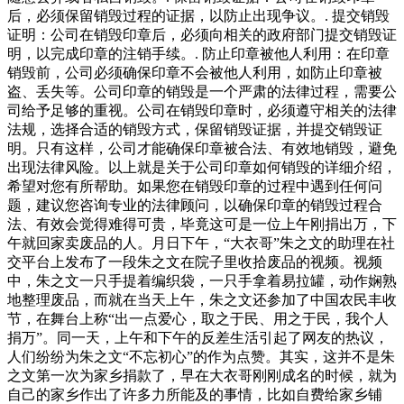
后，必须保留销毁过程的证据，以防止出现争议。. 提交销毁
证明：公司在销毁印章后，必须向相关的政府部门提交销毁证
明，以完成印章的注销手续。. 防止印章被他人利用：在印章
销毁前，公司必须确保印章不会被他人利用，如防止印章被
盗、丢失等。公司印章的销毁是一个严肃的法律过程，需要公
司给予足够的重视。公司在销毁印章时，必须遵守相关的法律
法规，选择合适的销毁方式，保留销毁证据，并提交销毁证
明。只有这样，公司才能确保印章被合法、有效地销毁，避免
出现法律风险。以上就是关于公司印章如何销毁的详细介绍，
希望对您有所帮助。如果您在销毁印章的过程中遇到任何问
题，建议您咨询专业的法律顾问，以确保印章的销毁过程合
法、有效会觉得难得可贵，毕竟这可是一位上午刚捐出万，下
午就回家卖废品的人。月日下午，“大衣哥”朱之文的助理在社
交平台上发布了一段朱之文在院子里收拾废品的视频。视频
中，朱之文一只手提着编织袋，一只手拿着易拉罐，动作娴熟
地整理废品，而就在当天上午，朱之文还参加了中国农民丰收
节，在舞台上称“出一点爱心，取之于民、用之于民，我个人
捐万”。同一天，上午和下午的反差生活引起了网友的热议，
人们纷纷为朱之文“不忘初心”的作为点赞。其实，这并不是朱
之文第一次为家乡捐款了，早在大衣哥刚刚成名的时候，就为
自己的家乡作出了许多力所能及的事情，比如自费给家乡铺