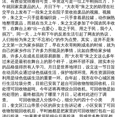
法、有效会觉得难得可贵，毕竟这可是一位上午刚捐出万，下
午就回家卖废品的人。月日下午，“大衣哥”朱之文的助理在社
交平台上发布了一段朱之文在院子里收拾废品的视频。视频
中，朱之文一只手提着编织袋，一只手拿着易拉罐，动作娴熟
地整理废品，而就在当天上午，朱之文还参加了中国农民丰收
节，在舞台上称“出一点爱心，取之于民、用之于民，我个人
捐万”。同一天，上午和下午的反差生活引起了网友的热议，
人们纷纷为朱之文“不忘初心”的作为点赞。其实，这并不是朱
之文第一次为家乡捐款了，早在大衣哥刚刚成名的时候，就为
自己的家乡作出了许多力所能及的事情，比如自费给家乡铺
路。许多人在成名后就容易膨胀，而“大衣哥”朱之文这么多年
过来还是最初在舞台上的那个样子，这种不骄不躁、踏实本分
的品格值得所有人学习。月日是世界地球日，设立这一节日旨
在动员民众通过绿色低碳生活，保护地球环境。再生资源回收
利用是绿色低碳生活的重要一环。自年起，我市在中心城区推
行生活垃圾分类，目前已安装了超台可回收物智能回收机，日
处理可回收物超吨。今年还将再增设台回收机。可回收物是如
何处理的，最终都流向了哪里？月日，记者对此进行了调
查。 可回收物进入分拣中心，细分为约四十个小类 月
日，奎文区江山帝景小区的薛女士告诉记者，小区安装了可回
收物智能回收机后，平时她都是把家里的可回收物打包在一起
进行投递。“如果要求居民细分后再投递，我感觉多数居民都