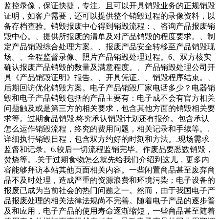
监控录像，保证快捷，专注。且可以开具销毁业务的正规销毁
证明，如客户需要，还可以提供整个销毁过程的录像资料，以
备存档查验。销毁报废中心得到销毁流程：、咨询产品报废销
毁中心。、提供所报废的清单及对产品销毁的程度要求。、制
定产品销毁综合处理方案。、报废产品安全转移至产品销毁现
场。、全程监督录像、照片产品销毁处理过程。6、双方核实
确认报废产品销毁的数量及满意程度。、产品销毁处理公司开
具《产品销毁证明》报告。、开具凭证。、销毁程序结束。、
后期回访优化销毁方案。电子产品销毁厂家电话多少？电器销
毁和电子产品销毁包括的产品主要有：电子成不会有官方相关
问题触及或是第三方的相关要求，包含其他方面的销毁相关要
求等。过期食品销毁.终究承认销毁计划还有报价。包含承认
怎么运作销毁流程，终究的费用问题，相关记录和手续等。.
详细执行销毁日程，包含双方约好的时刻和方法。.现场需求
监督和记录。6.较后一切流程监销完毕。作废品要悉数销毁，
焚烧等。.关于过期食物怎么就先给我们介绍到这儿，更多内
容能够拜访本站其他页面相关内容。一些闲置商品甚至废弃商
品不及时处理，造成严重的资源浪费和环境污染；电子设备的
报废已成为当前社会的热门问题之一。然而，由于我国电子产
品报废处理的相关法律法规尚不完善。随着电子产品的逐步普
及和应用，电子产品的使用寿命逐渐缩短，一些商品甚至随着