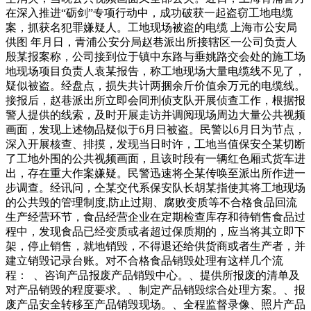
在深入推进“砺剑”专项行动中，成功破获一起盗窃工地电缆
案，抓获名犯罪嫌疑人。工地现场被盗的电缆 上海市公安局
供图 年月日，青浦公安分局赵巷派出所接辖区一公司负责人
殷某报案称，公司接到位于镇中东路与垂姚路交会处的施工场
地现场项目负责人袁某报告，称工地现场大量电缆线不见了，
疑似被盗。经盘点，损失共计两捆余斤价值余万元的电缆线。
接报后，赵巷派出所立即会同刑侦支队开展侦查工作，根据报
警人提供的线索，及时开展走访并调阅现场周边大量公共视频
画面，发现上述物品疑似于6月日被盗。民警以6月日为节点，
深入开展核查、排摸，发现当日时许，工地当值保安仝某切断
了工地外围的公共视频画面，且该时段有一辆红色厢式货车进
出，存在重大作案嫌疑。民警迅速将仝某传唤至派出所作进一
步调查。经讯问，仝某交代系保安队长胡某指使其将工地现场
的公共毁的管理制度,防止过期、腐败变质等不合格食品回流
生产经营环节，食品经营企业在定期检查库存和待销售食品过
程中，发现食品已经变质或者超过保质期的，应当将其立即下
架，停止销售，就地销毁，不得退还给供货商或者生产者，并
建立销毁记录台账。对不合格食品销毁处理有这样几个流
程： 、咨询产品报废产品销毁中心。、提供所报废的清单及
对产品销毁的程度要求。、制定产品销毁综合处理方案。、报
废产品安全转移至产品销毁现场。、全程监督录像、照片产品