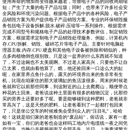
使用寿命的增加而变得越来越老，导致电子产品的回收周期缩
短；产生了大量的电子产品垃圾；同时，也带来了许多社会安
全风险和环境污染问题。根据电子产品中的各种风险，电子产
品销毁方案为用户提供电子产品销毁方案。专业的环保销毁服
务包括电子设备拆解.脱水.破碎.压缩等一系列操作。根据需求
完成不同型号和规格电子产品的处理技术参数评估，制定销毁
方案，根据需求定制电子产品销毁处理服务。例如，计算机内
存.CPU拆解、销毁、破碎芯片等电子产品。主要针对电脑处
理器主板.内存.CPU.硬盘和其他电子设备被拆除和销似的，种
点多肉植物倒也很别致。只是这一盆养的什么东西就不知道
了，不过这碗也不太美观啊。不过老人家高兴，只要他不让自
己太累，也就由着他算了。瞧，他还捡回来一口这么大的缸
呢，在家里养点鱼什么的，露天的环境养出来的鱼非常有生
机，比现在咱家住的那大玻璃缸的鱼活泼很多。周末的时候老
爸就和它以前那些同事，到这附近的山上去爬爬山，顺便带点
种花的土回来。老爸说这种土里面有很多的植物沉淀，比那些
买的营养土还要好多了呢。要是能够碰到这种肥料，老爸就非
常高兴了，这是天然的肥料。让老爸看到了一起都打包回来
了，只是坐公交车的时候难免会受到众人的“注目礼”，哈哈
哈！这就是咱们家的老爸制造的“废品站”，俗话说，家有一老
如有一宝，你们的老爸也会这样吗工地内斤电缆线一夜之间凭
空消失，当晚公共视频画面又全部丢失。近日，上海青浦警方