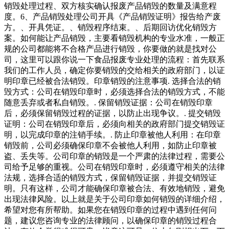
销毁处理过程、双方核实确认报废产品销毁的数量及满意程
度。6、产品销毁处理公司开具《产品销毁证明》报告给产废
方。、开具凭证。、销毁程序结束。、后期回访优化销毁方
案。如何能让产品销毁，主要看销毁机构的专业水准，一般正
规的公司都能将不合格产品进行销毁，你要做的就是找对公
司，这里可以跟你说一下食品报废专业处理的流程：首先联系
我们的工作人员，确定你要销毁的交给相关的政府部门，以证
明印章已经被合法销毁。印章销毁的注意事项. 选择合法的销
毁方式：公司在销毁印章时，必须选择合法的销毁方式，不能
随意丢弃或者私自销毁。. 保留销毁证据：公司在销毁印章
后，必须保留销毁过程的证据，以防止出现争议。. 提交销毁
证明：公司在销毁印章后，必须向相关的政府部门提交销毁证
明，以完成印章的注销手续。. 防止印章被他人利用：在印章
销毁前，公司必须确保印章不会被他人利用，如防止印章被
盗、丢失等。公司印章的销毁是一个严肃的法律过程，需要公
司给予足够的重视。公司在销毁印章时，必须遵守相关的法律
法规，选择合适的销毁方式，保留销毁证据，并提交销毁证
明。只有这样，公司才能确保印章被合法、有效地销毁，避免
出现法律风险。以上就是关于公司印章如何销毁的详细介绍，
希望对您有所帮助。如果您在销毁印章的过程中遇到任何问
题，建议您咨询专业的法律顾问，以确保印章的销毁过程合