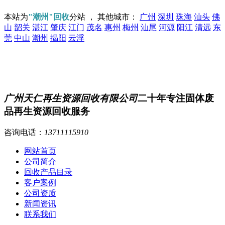
本站为
"潮州"回收
分站 ， 其他城市：
广州
深圳
珠海
汕头
佛
山
韶关
湛江
肇庆
江门
茂名
惠州
梅州
汕尾
河源
阳江
清远
东
莞
中山
潮州
揭阳
云浮
广州天仁再生资源回收有限公司
二十年专注固体废
品再生资源回收服务
咨询电话：
13711115910
网站首页
公司简介
回收产品目录
客户案例
公司资质
新闻资讯
联系我们