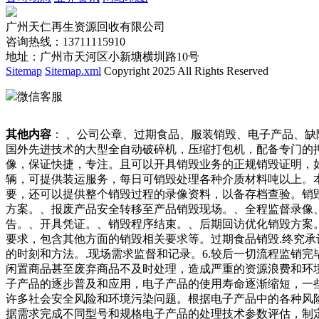
广州天仁再生资源回收有限公司
咨询热线：13711115910
地址：广州市天河区小新塘横圳路10号
Sitemap
Sitemap.xml
Copyright 2025 All Rights Reserved
微信客服
其他内容
： 、公司公章、过期食品、服装销毁、电子产品、
国外先进技术的大型全自动破碎机，压缩打包机，配备专门的
像，保证快捷，专注。且可以开具销毁业务的正规销毁证明，
辆，可提供装运服务，每日可销毁处理各种介质材料吨以上。
要，还可以提供整个销毁过程的录像资料，以备存档查验。销
方案。、报废产品安全转移至产品销毁现场。、全程监督录像
告。、开具凭证。、销毁程序结束。、后期回访优化销毁方案
要求，包含其他方面的销毁相关要求等。过期食品销毁.终究承
的时刻和方法。.现场需求监督和记录。6.较后一切流程监销
闲置商品甚至废弃商品不及时处理，造成严重的资源浪费和环
子产品的逐步普及和应用，电子产品的使用寿命逐渐缩短，一
许多社会安全风险和环境污染问题。根据电子产品中的各种风险
据需求完成不同型号和规格电子产品的处理技术参数评估，制定