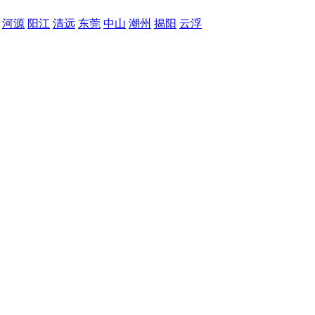
河源
阳江
清远
东莞
中山
潮州
揭阳
云浮