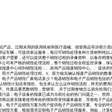
缺陷产品、过期未用的医用耗材和医疗器械、假冒商品等涉密介
押运车辆，可提供装运服务，每日可销毁处理各种介质材料吨以
如客户需要，还可以提供整个销毁过程的录像资料，以备存档查
本公司有严格的销毁处理流程，整个销毁过程全程监控录像，保
毁报废中心得到销毁流程：、咨询产品报废销毁中心。、提供所
、照片产品销毁处理过程。6、双方核实确认报废产品销毁的数
。电子产品销毁厂家电话多少？电器销毁和电子产品销毁包括的
认销毁计划还有报价。包含承认怎么运作销毁流程，终究的费用
完毕。作废品要悉数销毁，焚烧等。.关于过期食物怎么就先给我
境污染；电子设备的报废已成为当前社会的热门问题之一。然而
些商品甚至随着使用寿命的增加而变得越来越老，导致电子产品
，电子产品销毁方案为用户提供电子产品销毁方案。专业的环保销
销毁方案，根据需求定制电子产品销毁处理服务。例如，计算机