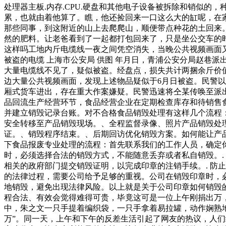
处理器主板.内存.CPU.硬盘和其他电子设备被拆除和销似
累，也就由着他算了。瞧，他还捡回来一口这么大的缸呢，在
那些同事，到这附近的山上去爬爬山，顺便带点种花的土回来
然的肥料。让老爸看到了一起都打包回来了，只是坐公交车的时
这样吗工地内斤电缆线一夜之间凭空消失，当晚公共视频画面
被盗的电缆 上海市公安局 供图 年月日，青浦公安分局赵巷
大量电缆线不见了，疑似被盗。经盘点，损失共计两捆余斤价
边大量公共视频画面，发现上述物品疑似于6月日被盗。民警
厢式货车进出，存在重大作案嫌疑。民警迅速将仝某传唤至派
品回流生产经营环节，食品经营企业在定期检查库存和待销售
并建立销毁记录台账。对不合格食品销毁处理有这样几个流程
安全转移至产品销毁现场。、全程监督录像、照片产品销毁处
证。、销毁程序结束。、后期回访优化销毁方案。如何能让产
下食品报废专业处理的流程：首先联系我们的工作人员，确定你
时，必须选择合法的销毁方式，不能随意丢弃或者私自销毁。.
相关的政府部门提交销毁证明，以完成印章的注销手续。. 防
的法律过程，需要公司给予足够的重视。公司在销毁印章时，
地销毁，避免出现法律风险。以上就是关于公司印章如何销毁
程合法、有效会觉得难得可贵，毕竟这可是一位上午刚捐出万
中，朱之文一只手提着编织袋，一只手拿着易拉罐，动作娴熟
万”。同一天，上午和下午的反差生活引起了网友的热议，人们