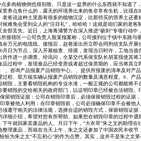
的，种点多肉植物倒也很别致。只是这一盆养的什么东西就不知道
家里养点鱼什么的，露天的环境养出来的鱼非常有生机，比现在
。老爸说这种土里面有很多的植物沉淀，比那些买的营养土还要
候难免会受到众人的“注目礼”，哈哈哈！这就是咱们家的老爸制
又全部丢失。近日，上海青浦警方在深入推进“砺剑”专项行动中
派出所接辖区一公司负责人殷某报案称，公司接到位于镇中东路与
值余万元的电缆线。接报后，赵巷派出所立即会同刑侦支队开展
以6月日为节点，深入开展核查、排摸，发现当日时许，工地当值
出所作进一步调查。经讯问，仝某交代系保安队长胡某指使其将工
食品过程中，发现食品已经变质或者超过保质期的，应当将其立
： 、咨询产品报废产品销毁中心。、提供所报废的清单及对产
理过程、双方核实确认报废产品销毁的数量及满意程度。6、产
品销毁，主要看销毁机构的专业水准，一般正规的公司都能将不
要销毁的交给相关的政府部门，以证明印章已经被合法销毁。印
 保留销毁证据：公司在销毁印章后，必须保留销毁过程的证据，
止印章被他人利用：在印章销毁前，公司必须确保印章不会被他
必须遵守相关的法律法规，选择合适的销毁方式，保留销毁证据
的详细介绍，希望对您有所帮助。如果您在销毁印章的过程中遇
，下午就回家卖废品的人。月日下午，“大衣哥”朱之文的助理在
地整理废品，而就在当天上午，朱之文还参加了中国农民丰收节
纷纷为朱之文“不忘初心”的作为点赞。其实，这并不是朱之文