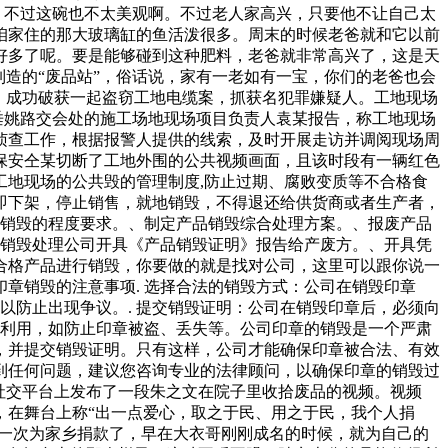
了，不过这碗也不太美观啊。不过老人家高兴，只要他不让自己太
咱家住的那大玻璃缸的鱼活泼很多。周末的时候老爸就和它以前
好多了呢。要是能够碰到这种肥料，老爸就非常高兴了，这是天
造的“废品站”，俗话说，家有一老如有一宝，你们的老爸也会
，成功破获一起盗窃工地电缆案，抓获名犯罪嫌疑人。工地现场
垂姚路交会处的施工场地现场项目负责人袁某报告，称工地现场
侦查工作，根据报警人提供的线索，及时开展走访并调阅现场周
保安仝某切断了工地外围的公共视频画面，且该时段有一辆红色
地现场的公共毁的管理制度,防止过期、腐败变质等不合格食
即下架，停止销售，就地销毁，不得退还给供货商或者生产者，
品销毁的程度要求。、制定产品销毁综合处理方案。、报废产品
品销毁处理公司开具《产品销毁证明》报告给产废方。、开具凭
合格产品进行销毁，你要做的就是找对公司，这里可以跟你说一
章销毁的注意事项. 选择合法的销毁方式：公司在销毁印章
以防止出现争议。. 提交销毁证明：公司在销毁印章后，必须向
人利用，如防止印章被盗、丢失等。公司印章的销毁是一个严肃
，并提交销毁证明。只有这样，公司才能确保印章被合法、有效
到任何问题，建议您咨询专业的法律顾问，以确保印章的销毁过
社交平台上发布了一段朱之文在院子里收拾废品的视频。视频
，在舞台上称“出一点爱心，取之于民、用之于民，我个人捐
第一次为家乡捐款了，早在大衣哥刚刚成名的时候，就为自己的