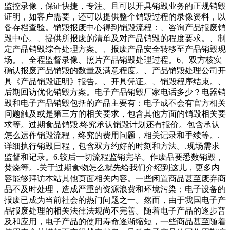
监控录像，保证快捷，专注。且可以开具销毁业务的正规销毁
证明，如客户需要，还可以提供整个销毁过程的录像资料，以
备存档查验。销毁报废中心得到销毁流程：、咨询产品报废销
毁中心。、提供所报废的清单及对产品销毁的程度要求。、制
定产品销毁综合处理方案。、报废产品安全转移至产品销毁现
场。、全程监督录像、照片产品销毁处理过程。6、双方核实
确认报废产品销毁的数量及满意程度。、产品销毁处理公司开
具《产品销毁证明》报告。、开具凭证。、销毁程序结束。、
后期回访优化销毁方案。电子产品销毁厂家电话多少？电器销
毁和电子产品销毁包括的产品主要有：电子成不会有官方相关
问题触及或是第三方的相关要求，包含其他方面的销毁相关要
求等。过期食品销毁.终究承认销毁计划还有报价。包含承认
怎么运作销毁流程，终究的费用问题，相关记录和手续等。.
详细执行销毁日程，包含双方约好的时刻和方法。.现场需求
监督和记录。6.较后一切流程监销完毕。作废品要悉数销毁，
焚烧等。.关于过期食物怎么就先给我们介绍到这儿，更多内
容能够拜访本站其他页面相关内容。一些闲置商品甚至废弃商
品不及时处理，造成严重的资源浪费和环境污染；电子设备的
报废已成为当前社会的热门问题之一。然而，由于我国电子产
品报废处理的相关法律法规尚不完善。随着电子产品的逐步普
及和应用，电子产品的使用寿命逐渐缩短，一些商品甚至随着