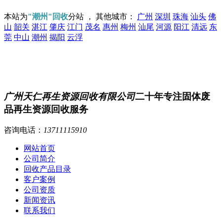
本站为
"潮州"回收
分站 ， 其他城市：
广州
深圳
珠海
汕头
佛
山
韶关
湛江
肇庆
江门
茂名
惠州
梅州
汕尾
河源
阳江
清远
东
莞
中山
潮州
揭阳
云浮
广州天仁再生资源回收有限公司
二十年专注固体废
品再生资源回收服务
咨询电话：
13711115910
网站首页
公司简介
回收产品目录
客户案例
公司资质
新闻资讯
联系我们