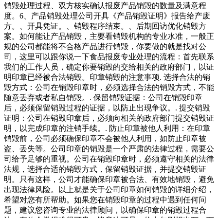
销毁处理过程、双方核实确认报废产品销毁的数量及满意程
度。6、产品销毁处理公司开具《产品销毁证明》报告给产废
方。、开具凭证。、销毁程序结束。、后期回访优化销毁方
案。如何能让产品销毁，主要看销毁机构的专业水准，一般正
规的公司都能将不合格产品进行销毁，你要做的就是找对公
司，这里可以跟你说一下食品报废专业处理的流程：首先联系
我们的工作人员，确定你要销毁的交给相关的政府部门，以证
明印章已经被合法销毁。印章销毁的注意事项. 选择合法的销
毁方式：公司在销毁印章时，必须选择合法的销毁方式，不能
随意丢弃或者私自销毁。. 保留销毁证据：公司在销毁印章
后，必须保留销毁过程的证据，以防止出现争议。. 提交销毁
证明：公司在销毁印章后，必须向相关的政府部门提交销毁证
明，以完成印章的注销手续。. 防止印章被他人利用：在印章
销毁前，公司必须确保印章不会被他人利用，如防止印章被
盗、丢失等。公司印章的销毁是一个严肃的法律过程，需要公
司给予足够的重视。公司在销毁印章时，必须遵守相关的法律
法规，选择合适的销毁方式，保留销毁证据，并提交销毁证
明。只有这样，公司才能确保印章被合法、有效地销毁，避免
出现法律风险。以上就是关于公司印章如何销毁的详细介绍，
希望对您有所帮助。如果您在销毁印章的过程中遇到任何问
题，建议您咨询专业的法律顾问，以确保印章的销毁过程合