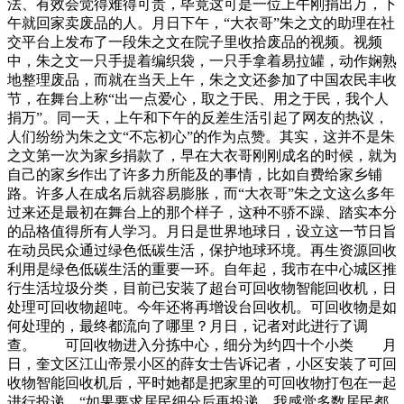
法、有效会觉得难得可贵，毕竟这可是一位上午刚捐出万，下
午就回家卖废品的人。月日下午，“大衣哥”朱之文的助理在社
交平台上发布了一段朱之文在院子里收拾废品的视频。视频
中，朱之文一只手提着编织袋，一只手拿着易拉罐，动作娴熟
地整理废品，而就在当天上午，朱之文还参加了中国农民丰收
节，在舞台上称“出一点爱心，取之于民、用之于民，我个人
捐万”。同一天，上午和下午的反差生活引起了网友的热议，
人们纷纷为朱之文“不忘初心”的作为点赞。其实，这并不是朱
之文第一次为家乡捐款了，早在大衣哥刚刚成名的时候，就为
自己的家乡作出了许多力所能及的事情，比如自费给家乡铺
路。许多人在成名后就容易膨胀，而“大衣哥”朱之文这么多年
过来还是最初在舞台上的那个样子，这种不骄不躁、踏实本分
的品格值得所有人学习。月日是世界地球日，设立这一节日旨
在动员民众通过绿色低碳生活，保护地球环境。再生资源回收
利用是绿色低碳生活的重要一环。自年起，我市在中心城区推
行生活垃圾分类，目前已安装了超台可回收物智能回收机，日
处理可回收物超吨。今年还将再增设台回收机。可回收物是如
何处理的，最终都流向了哪里？月日，记者对此进行了调
查。 可回收物进入分拣中心，细分为约四十个小类 月
日，奎文区江山帝景小区的薛女士告诉记者，小区安装了可回
收物智能回收机后，平时她都是把家里的可回收物打包在一起
进行投递。“如果要求居民细分后再投递，我感觉多数居民都