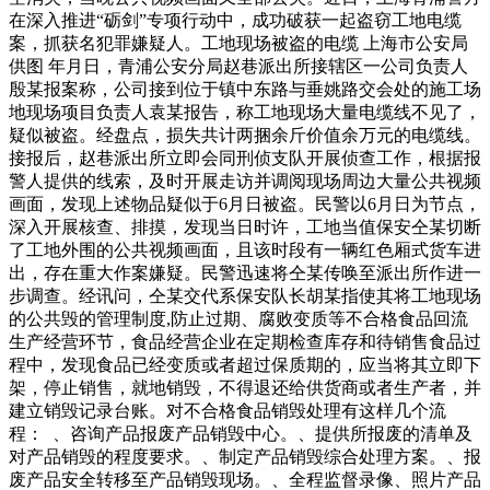
在深入推进“砺剑”专项行动中，成功破获一起盗窃工地电缆
案，抓获名犯罪嫌疑人。工地现场被盗的电缆 上海市公安局
供图 年月日，青浦公安分局赵巷派出所接辖区一公司负责人
殷某报案称，公司接到位于镇中东路与垂姚路交会处的施工场
地现场项目负责人袁某报告，称工地现场大量电缆线不见了，
疑似被盗。经盘点，损失共计两捆余斤价值余万元的电缆线。
接报后，赵巷派出所立即会同刑侦支队开展侦查工作，根据报
警人提供的线索，及时开展走访并调阅现场周边大量公共视频
画面，发现上述物品疑似于6月日被盗。民警以6月日为节点，
深入开展核查、排摸，发现当日时许，工地当值保安仝某切断
了工地外围的公共视频画面，且该时段有一辆红色厢式货车进
出，存在重大作案嫌疑。民警迅速将仝某传唤至派出所作进一
步调查。经讯问，仝某交代系保安队长胡某指使其将工地现场
的公共毁的管理制度,防止过期、腐败变质等不合格食品回流
生产经营环节，食品经营企业在定期检查库存和待销售食品过
程中，发现食品已经变质或者超过保质期的，应当将其立即下
架，停止销售，就地销毁，不得退还给供货商或者生产者，并
建立销毁记录台账。对不合格食品销毁处理有这样几个流
程： 、咨询产品报废产品销毁中心。、提供所报废的清单及
对产品销毁的程度要求。、制定产品销毁综合处理方案。、报
废产品安全转移至产品销毁现场。、全程监督录像、照片产品