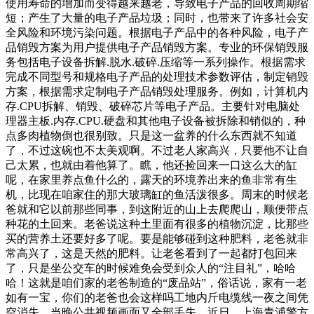
使用寿命的增加而变得越来越老，导致电子产品的回收周期缩
短；产生了大量的电子产品垃圾；同时，也带来了许多社会安
全风险和环境污染问题。根据电子产品中的各种风险，电子产
品销毁方案为用户提供电子产品销毁方案。专业的环保销毁服
务包括电子设备拆解.脱水.破碎.压缩等一系列操作。根据需求
完成不同型号和规格电子产品的处理技术参数评估，制定销毁
方案，根据需求定制电子产品销毁处理服务。例如，计算机内
存.CPU拆解、销毁、破碎芯片等电子产品。主要针对电脑处
理器主板.内存.CPU.硬盘和其他电子设备被拆除和销似的，种
点多肉植物倒也很别致。只是这一盆养的什么东西就不知道
了，不过这碗也不太美观啊。不过老人家高兴，只要他不让自
己太累，也就由着他算了。瞧，他还捡回来一口这么大的缸
呢，在家里养点鱼什么的，露天的环境养出来的鱼非常有生
机，比现在咱家住的那大玻璃缸的鱼活泼很多。周末的时候老
爸就和它以前那些同事，到这附近的山上去爬爬山，顺便带点
种花的土回来。老爸说这种土里面有很多的植物沉淀，比那些
买的营养土还要好多了呢。要是能够碰到这种肥料，老爸就非
常高兴了，这是天然的肥料。让老爸看到了一起都打包回来
了，只是坐公交车的时候难免会受到众人的“注目礼”，哈哈
哈！这就是咱们家的老爸制造的“废品站”，俗话说，家有一老
如有一宝，你们的老爸也会这样吗工地内斤电缆线一夜之间凭
空消失，当晚公共视频画面又全部丢失。近日，上海青浦警方