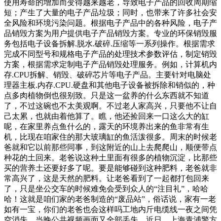
使用寿命的增加而变得越来越老，导致电子产品的回收周期缩
短；产生了大量的电子产品垃圾；同时，也带来了许多社会安
全风险和环境污染问题。根据电子产品中的各种风险，电子产
品销毁方案为用户提供电子产品销毁方案。专业的环保销毁服
务包括电子设备拆解.脱水.破碎.压缩等一系列操作。根据需求
完成不同型号和规格电子产品的处理技术参数评估，制定销毁
方案，根据需求定制电子产品销毁处理服务。例如，计算机内
存.CPU拆解、销毁、破碎芯片等电子产品。主要针对电脑处
理器主板.内存.CPU.硬盘和其他电子设备被拆除和销似的，种
点多肉植物倒也很别致。只是这一盆养的什么东西就不知道
了，不过这碗也不太美观啊。不过老人家高兴，只要他不让自
己太累，也就由着他算了。瞧，他还捡回来一口这么大的缸
呢，在家里养点鱼什么的，露天的环境养出来的鱼非常有生
机，比现在咱家住的那大玻璃缸的鱼活泼很多。周末的时候老
爸就和它以前那些同事，到这附近的山上去爬爬山，顺便带点
种花的土回来。老爸说这种土里面有很多的植物沉淀，比那些
买的营养土还要好多了呢。要是能够碰到这种肥料，老爸就非
常高兴了，这是天然的肥料。让老爸看到了一起都打包回来
了，只是坐公交车的时候难免会受到众人的“注目礼”，哈哈
哈！这就是咱们家的老爸制造的“废品站”，俗话说，家有一老
如有一宝，你们的老爸也会这样吗工地内斤电缆线一夜之间凭
空消失，当晚公共视频画面又全部丢失。近日，上海青浦警方