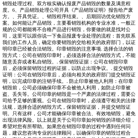
销毁处理过程、双方核实确认报废产品销毁的数量及满意程
度。6、产品销毁处理公司开具《产品销毁证明》报告给产废
方。、开具凭证。、销毁程序结束。、后期回访优化销毁方
案。如何能让产品销毁，主要看销毁机构的专业水准，一般正
规的公司都能将不合格产品进行销毁，你要做的就是找对公
司，这里可以跟你说一下食品报废专业处理的流程：首先联系
我们的工作人员，确定你要销毁的交给相关的政府部门，以证
明印章已经被合法销毁。印章销毁的注意事项. 选择合法的销
毁方式：公司在销毁印章时，必须选择合法的销毁方式，不能
随意丢弃或者私自销毁。. 保留销毁证据：公司在销毁印章
后，必须保留销毁过程的证据，以防止出现争议。. 提交销毁
证明：公司在销毁印章后，必须向相关的政府部门提交销毁证
明，以完成印章的注销手续。. 防止印章被他人利用：在印章
销毁前，公司必须确保印章不会被他人利用，如防止印章被
盗、丢失等。公司印章的销毁是一个严肃的法律过程，需要公
司给予足够的重视。公司在销毁印章时，必须遵守相关的法律
法规，选择合适的销毁方式，保留销毁证据，并提交销毁证
明。只有这样，公司才能确保印章被合法、有效地销毁，避免
出现法律风险。以上就是关于公司印章如何销毁的详细介绍，
希望对您有所帮助。如果您在销毁印章的过程中遇到任何问
题，建议您咨询专业的法律顾问，以确保印章的销毁过程合