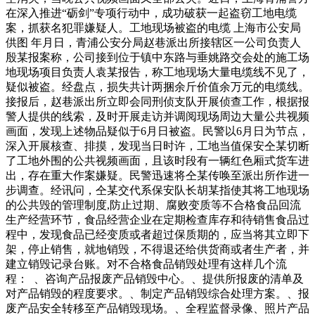
在深入推进“砺剑”专项行动中，成功破获一起盗窃工地电缆
案，抓获名犯罪嫌疑人。工地现场被盗的电缆 上海市公安局
供图 年月日，青浦公安分局赵巷派出所接辖区一公司负责人
殷某报案称，公司接到位于镇中东路与垂姚路交会处的施工场
地现场项目负责人袁某报告，称工地现场大量电缆线不见了，
疑似被盗。经盘点，损失共计两捆余斤价值余万元的电缆线。
接报后，赵巷派出所立即会同刑侦支队开展侦查工作，根据报
警人提供的线索，及时开展走访并调阅现场周边大量公共视频
画面，发现上述物品疑似于6月日被盗。民警以6月日为节点，
深入开展核查、排摸，发现当日时许，工地当值保安仝某切断
了工地外围的公共视频画面，且该时段有一辆红色厢式货车进
出，存在重大作案嫌疑。民警迅速将仝某传唤至派出所作进一
步调查。经讯问，仝某交代系保安队长胡某指使其将工地现场
的公共毁的管理制度,防止过期、腐败变质等不合格食品回流
生产经营环节，食品经营企业在定期检查库存和待销售食品过
程中，发现食品已经变质或者超过保质期的，应当将其立即下
架，停止销售，就地销毁，不得退还给供货商或者生产者，并
建立销毁记录台账。对不合格食品销毁处理有这样几个流
程： 、咨询产品报废产品销毁中心。、提供所报废的清单及
对产品销毁的程度要求。、制定产品销毁综合处理方案。、报
废产品安全转移至产品销毁现场。、全程监督录像、照片产品