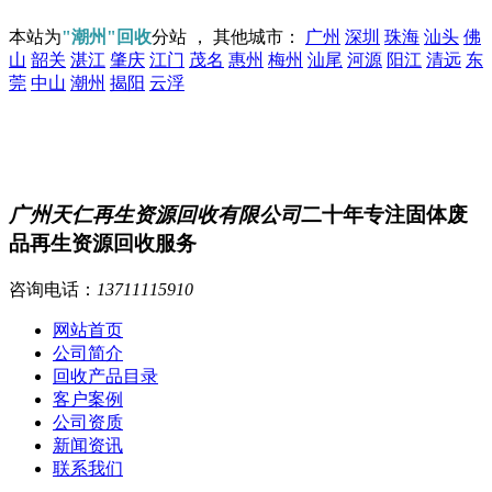
本站为
"潮州"回收
分站 ， 其他城市：
广州
深圳
珠海
汕头
佛
山
韶关
湛江
肇庆
江门
茂名
惠州
梅州
汕尾
河源
阳江
清远
东
莞
中山
潮州
揭阳
云浮
广州天仁再生资源回收有限公司
二十年专注固体废
品再生资源回收服务
咨询电话：
13711115910
网站首页
公司简介
回收产品目录
客户案例
公司资质
新闻资讯
联系我们