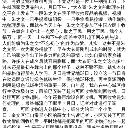
法、有效会觉得难得可贵，毕竟这可是一位上午刚捐出万，下
午就回家卖废品的人。月日下午，“大衣哥”朱之文的助理在社
交平台上发布了一段朱之文在院子里收拾废品的视频。视频
中，朱之文一只手提着编织袋，一只手拿着易拉罐，动作娴熟
地整理废品，而就在当天上午，朱之文还参加了中国农民丰收
节，在舞台上称“出一点爱心，取之于民、用之于民，我个人
捐万”。同一天，上午和下午的反差生活引起了网友的热议，
人们纷纷为朱之文“不忘初心”的作为点赞。其实，这并不是朱
之文第一次为家乡捐款了，早在大衣哥刚刚成名的时候，就为
自己的家乡作出了许多力所能及的事情，比如自费给家乡铺
路。许多人在成名后就容易膨胀，而“大衣哥”朱之文这么多年
过来还是最初在舞台上的那个样子，这种不骄不躁、踏实本分
的品格值得所有人学习。月日是世界地球日，设立这一节日旨
在动员民众通过绿色低碳生活，保护地球环境。再生资源回收
利用是绿色低碳生活的重要一环。自年起，我市在中心城区推
行生活垃圾分类，目前已安装了超台可回收物智能回收机，日
处理可回收物超吨。今年还将再增设台回收机。可回收物是如
何处理的，最终都流向了哪里？月日，记者对此进行了调
查。 可回收物进入分拣中心，细分为约四十个小类 月
日，奎文区江山帝景小区的薛女士告诉记者，小区安装了可回
收物智能回收机后，平时她都是把家里的可回收物打包在一起
进行投递。“如果要求居民细分后再投递，我感觉多数居民都