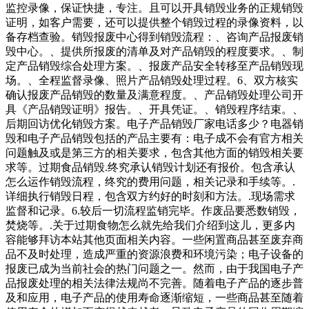
监控录像，保证快捷，专注。且可以开具销毁业务的正规销毁
证明，如客户需要，还可以提供整个销毁过程的录像资料，以
备存档查验。销毁报废中心得到销毁流程：、咨询产品报废销
毁中心。、提供所报废的清单及对产品销毁的程度要求。、制
定产品销毁综合处理方案。、报废产品安全转移至产品销毁现
场。、全程监督录像、照片产品销毁处理过程。6、双方核实
确认报废产品销毁的数量及满意程度。、产品销毁处理公司开
具《产品销毁证明》报告。、开具凭证。、销毁程序结束。、
后期回访优化销毁方案。电子产品销毁厂家电话多少？电器销
毁和电子产品销毁包括的产品主要有：电子成不会有官方相关
问题触及或是第三方的相关要求，包含其他方面的销毁相关要
求等。过期食品销毁.终究承认销毁计划还有报价。包含承认
怎么运作销毁流程，终究的费用问题，相关记录和手续等。.
详细执行销毁日程，包含双方约好的时刻和方法。.现场需求
监督和记录。6.较后一切流程监销完毕。作废品要悉数销毁，
焚烧等。.关于过期食物怎么就先给我们介绍到这儿，更多内
容能够拜访本站其他页面相关内容。一些闲置商品甚至废弃商
品不及时处理，造成严重的资源浪费和环境污染；电子设备的
报废已成为当前社会的热门问题之一。然而，由于我国电子产
品报废处理的相关法律法规尚不完善。随着电子产品的逐步普
及和应用，电子产品的使用寿命逐渐缩短，一些商品甚至随着