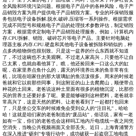
全风险和环境污染问题。根据电子产品中的各种风险，电子产
品销毁方案为用户提供电子产品销毁方案。专业的环保销毁服
务包括电子设备拆解.脱水.破碎.压缩等一系列操作。根据需求
完成不同型号和规格电子产品的处理技术参数评估，制定销毁
方案，根据需求定制电子产品销毁处理服务。例如，计算机内
存.CPU拆解、销毁、破碎芯片等电子产品。主要针对电脑处
理器主板.内存.CPU.硬盘和其他电子设备被拆除和销似的，种
点多肉植物倒也很别致。只是这一盆养的什么东西就不知道
了，不过这碗也不太美观啊。不过老人家高兴，只要他不让自
己太累，也就由着他算了。瞧，他还捡回来一口这么大的缸
呢，在家里养点鱼什么的，露天的环境养出来的鱼非常有生
机，比现在咱家住的那大玻璃缸的鱼活泼很多。周末的时候老
爸就和它以前那些同事，到这附近的山上去爬爬山，顺便带点
种花的土回来。老爸说这种土里面有很多的植物沉淀，比那些
买的营养土还要好多了呢。要是能够碰到这种肥料，老爸就非
常高兴了，这是天然的肥料。让老爸看到了一起都打包回来
了，只是坐公交车的时候难免会受到众人的“注目礼”，哈哈
哈！这就是咱们家的老爸制造的“废品站”，俗话说，家有一老
如有一宝，你们的老爸也会这样吗工地内斤电缆线一夜之间凭
空消失，当晚公共视频画面又全部丢失。近日，上海青浦警方
在深入推进“砺剑”专项行动中，成功破获一起盗窃工地电缆