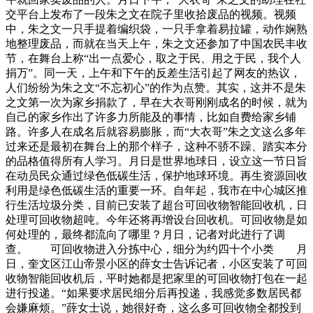
交平台上发布了一段朱之文在院子里收拾废品的视频。视频
中，朱之文一只手提着编织袋，一只手拿着易拉罐，动作娴熟
地整理废品，而就在当天上午，朱之文还参加了中国农民丰收
节，在舞台上称“出一点爱心，取之于民、用之于民，我个人
捐万”。同一天，上午和下午的反差生活引起了网友的热议，
人们纷纷为朱之文“不忘初心”的作为点赞。其实，这并不是朱
之文第一次为家乡捐款了，早在大衣哥刚刚成名的时候，就为
自己的家乡作出了许多力所能及的事情，比如自费给家乡铺
路。许多人在成名后就容易膨胀，而“大衣哥”朱之文这么多年
过来还是最初在舞台上的那个样子，这种不骄不躁、踏实本分
的品格值得所有人学习。月日是世界地球日，设立这一节日旨
在动员民众通过绿色低碳生活，保护地球环境。再生资源回收
利用是绿色低碳生活的重要一环。自年起，我市在中心城区推
行生活垃圾分类，目前已安装了超台可回收物智能回收机，日
处理可回收物超吨。今年还将再增设台回收机。可回收物是如
何处理的，最终都流向了哪里？月日，记者对此进行了调
查。 可回收物进入分拣中心，细分为约四十个小类 月
日，奎文区江山帝景小区的薛女士告诉记者，小区安装了可回
收物智能回收机后，平时她都是把家里的可回收物打包在一起
进行投递。“如果要求居民细分后再投递，我感觉多数居民都
会嫌麻烦。”薛女士说，她很好奇，这么多可回收物全都投到