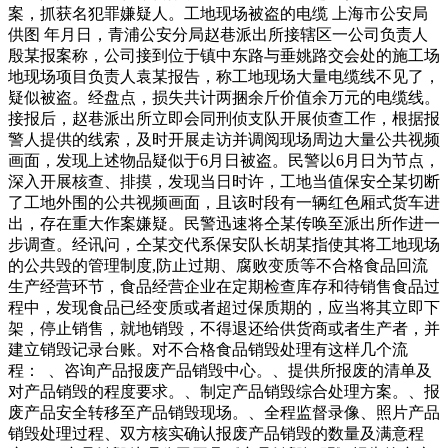
案，抓获名犯罪嫌疑人。工地现场被盗的电缆 上海市公安局
供图 年月日，青浦公安分局赵巷派出所接辖区一公司负责人
殷某报案称，公司接到位于镇中东路与垂姚路交会处的施工场
地现场项目负责人袁某报告，称工地现场大量电缆线不见了，
疑似被盗。经盘点，损失共计两捆余斤价值余万元的电缆线。
接报后，赵巷派出所立即会同刑侦支队开展侦查工作，根据报
警人提供的线索，及时开展走访并调阅现场周边大量公共视频
画面，发现上述物品疑似于6月日被盗。民警以6月日为节点，
深入开展核查、排摸，发现当日时许，工地当值保安仝某切断
了工地外围的公共视频画面，且该时段有一辆红色厢式货车进
出，存在重大作案嫌疑。民警迅速将仝某传唤至派出所作进一
步调查。经讯问，仝某交代系保安队长胡某指使其将工地现场
的公共毁的管理制度,防止过期、腐败变质等不合格食品回流
生产经营环节，食品经营企业在定期检查库存和待销售食品过
程中，发现食品已经变质或者超过保质期的，应当将其立即下
架，停止销售，就地销毁，不得退还给供货商或者生产者，并
建立销毁记录台账。对不合格食品销毁处理有这样几个流
程： 、咨询产品报废产品销毁中心。、提供所报废的清单及
对产品销毁的程度要求。、制定产品销毁综合处理方案。、报
废产品安全转移至产品销毁现场。、全程监督录像、照片产品
销毁处理过程、双方核实确认报废产品销毁的数量及满意程