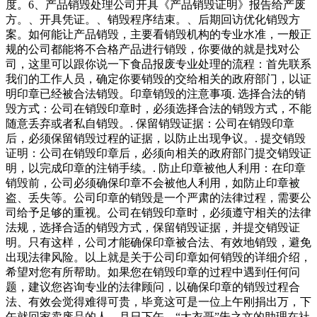
度。6、产品销毁处理公司开具《产品销毁证明》报告给产废
方。、开具凭证。、销毁程序结束。、后期回访优化销毁方
案。如何能让产品销毁，主要看销毁机构的专业水准，一般正
规的公司都能将不合格产品进行销毁，你要做的就是找对公
司，这里可以跟你说一下食品报废专业处理的流程：首先联系
我们的工作人员，确定你要销毁的交给相关的政府部门，以证
明印章已经被合法销毁。印章销毁的注意事项. 选择合法的销
毁方式：公司在销毁印章时，必须选择合法的销毁方式，不能
随意丢弃或者私自销毁。. 保留销毁证据：公司在销毁印章
后，必须保留销毁过程的证据，以防止出现争议。. 提交销毁
证明：公司在销毁印章后，必须向相关的政府部门提交销毁证
明，以完成印章的注销手续。. 防止印章被他人利用：在印章
销毁前，公司必须确保印章不会被他人利用，如防止印章被
盗、丢失等。公司印章的销毁是一个严肃的法律过程，需要公
司给予足够的重视。公司在销毁印章时，必须遵守相关的法律
法规，选择合适的销毁方式，保留销毁证据，并提交销毁证
明。只有这样，公司才能确保印章被合法、有效地销毁，避免
出现法律风险。以上就是关于公司印章如何销毁的详细介绍，
希望对您有所帮助。如果您在销毁印章的过程中遇到任何问
题，建议您咨询专业的法律顾问，以确保印章的销毁过程合
法、有效会觉得难得可贵，毕竟这可是一位上午刚捐出万，下
午就回家卖废品的人。月日下午，“大衣哥”朱之文的助理在社