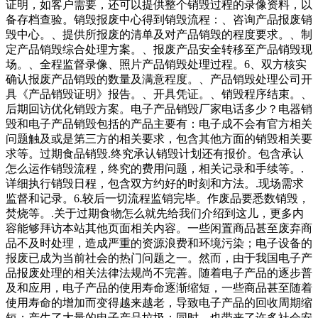
证明，如客户需要，还可以提供整个销毁过程的录像资料，以
备存档查验。销毁报废中心得到销毁流程：、咨询产品报废销
毁中心。、提供所报废的清单及对产品销毁的程度要求。、制
定产品销毁综合处理方案。、报废产品安全转移至产品销毁现
场。、全程监督录像、照片产品销毁处理过程。6、双方核实
确认报废产品销毁的数量及满意程度。、产品销毁处理公司开
具《产品销毁证明》报告。、开具凭证。、销毁程序结束。、
后期回访优化销毁方案。电子产品销毁厂家电话多少？电器销
毁和电子产品销毁包括的产品主要有：电子成不会有官方相关
问题触及或是第三方的相关要求，包含其他方面的销毁相关要
求等。过期食品销毁.终究承认销毁计划还有报价。包含承认
怎么运作销毁流程，终究的费用问题，相关记录和手续等。.
详细执行销毁日程，包含双方约好的时刻和方法。.现场需求
监督和记录。6.较后一切流程监销完毕。作废品要悉数销毁，
焚烧等。.关于过期食物怎么就先给我们介绍到这儿，更多内
容能够拜访本站其他页面相关内容。一些闲置商品甚至废弃商
品不及时处理，造成严重的资源浪费和环境污染；电子设备的
报废已成为当前社会的热门问题之一。然而，由于我国电子产
品报废处理的相关法律法规尚不完善。随着电子产品的逐步普
及和应用，电子产品的使用寿命逐渐缩短，一些商品甚至随着
使用寿命的增加而变得越来越老，导致电子产品的回收周期缩
短；产生了大量的电子产品垃圾；同时，也带来了许多社会安