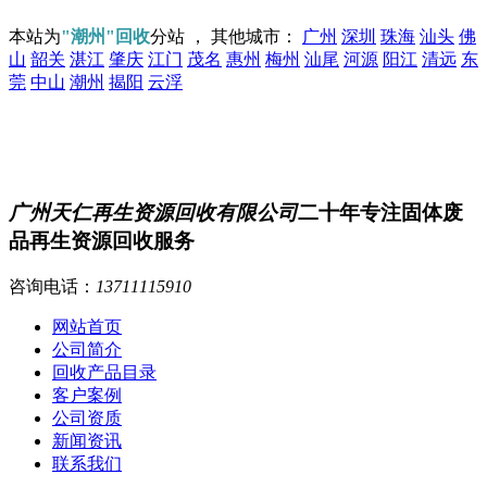
本站为
"潮州"回收
分站 ， 其他城市：
广州
深圳
珠海
汕头
佛
山
韶关
湛江
肇庆
江门
茂名
惠州
梅州
汕尾
河源
阳江
清远
东
莞
中山
潮州
揭阳
云浮
广州天仁再生资源回收有限公司
二十年专注固体废
品再生资源回收服务
咨询电话：
13711115910
网站首页
公司简介
回收产品目录
客户案例
公司资质
新闻资讯
联系我们