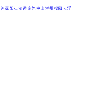
河源
阳江
清远
东莞
中山
潮州
揭阳
云浮