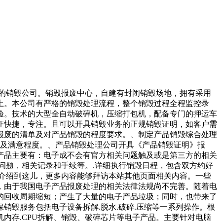
质的销毁公司。销毁报废中心，自建有封闭销毁场地，拥有采用
上。本公司有严格的销毁处理流程，整个销毁过程全程监控录
验。技术的大型全自动破碎机，压缩打包机，配备专门的押运车
证快捷，专注。且可以开具销毁业务的正规销毁证明，如客户需
报废的清单及对产品销毁的程度要求。、制定产品销毁综合处理
量及满意程度。、产品销毁处理公司开具《产品销毁证明》报
产品主要有：电子成不会有官方相关问题触及或是第三方的相关
问题，相关记录和手续等。.详细执行销毁日程，包含双方约好
们介绍到这儿，更多内容能够拜访本站其他页面相关内容。一些
，由于我国电子产品报废处理的相关法律法规尚不完善。随着电
的回收周期缩短；产生了大量的电子产品垃圾；同时，也带来了
毁服务包括电子设备拆解.脱水.破碎.压缩等一系列操作。根
内存.CPU拆解、销毁、破碎芯片等电子产品。主要针对电脑