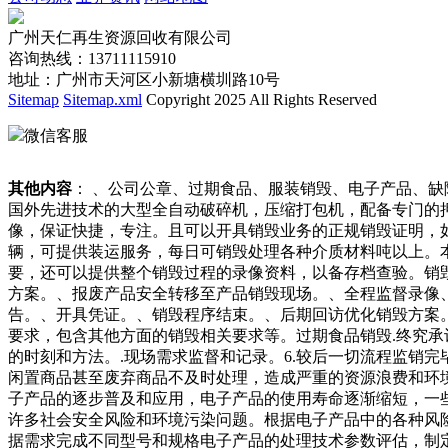
广州天仁再生资源回收有限公司
咨询热线：13711115910
地址：广州市天河区小新塘横圳路10号
Sitemap
Sitemap.xml
Copyright 2025 All Rights Reserved
微信客服
其他内容
： 、公司公章、过期食品、服装销毁、电子产品、
国外先进技术的大型全自动破碎机，压缩打包机，配备专门的
像，保证快捷，专注。且可以开具销毁业务的正规销毁证明，
辆，可提供装运服务，每日可销毁处理各种介质材料吨以上。
要，还可以提供整个销毁过程的录像资料，以备存档查验。销
方案。、报废产品安全转移至产品销毁现场。、全程监督录像
告。、开具凭证。、销毁程序结束。、后期回访优化销毁方案
要求，包含其他方面的销毁相关要求等。过期食品销毁.终究承
的时刻和方法。.现场需求监督和记录。6.较后一切流程监销
闲置商品甚至废弃商品不及时处理，造成严重的资源浪费和环
子产品的逐步普及和应用，电子产品的使用寿命逐渐缩短，一
许多社会安全风险和环境污染问题。根据电子产品中的各种风险
据需求完成不同型号和规格电子产品的处理技术参数评估，制定