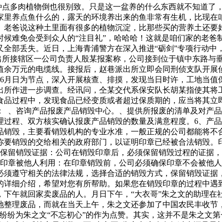
的，种点多肉植物倒也很别致。只是这一盆养的什么东西就不知道
家里养点鱼什么的，露天的环境养出来的鱼非常有生机，比现在
。老爸说这种土里面有很多的植物沉淀，比那些买的营养土还要
候难免会受到众人的“注目礼”，哈哈哈！这就是咱们家的老爸制
又全部丢失。近日，上海青浦警方在深入推进“砺剑”专项行动中
派出所接辖区一公司负责人殷某报案称，公司接到位于镇中东路与
值余万元的电缆线。接报后，赵巷派出所立即会同刑侦支队开展
以6月日为节点，深入开展核查、排摸，发现当日时许，工地当值
出所作进一步调查。经讯问，仝某交代系保安队长胡某指使其将工
食品过程中，发现食品已经变质或者超过保质期的，应当将其立
： 、咨询产品报废产品销毁中心。、提供所报废的清单及对产
理过程、双方核实确认报废产品销毁的数量及满意程度。6、产
品销毁，主要看销毁机构的专业水准，一般正规的公司都能将不
要销毁的交给相关的政府部门，以证明印章已经被合法销毁。印
 保留销毁证据：公司在销毁印章后，必须保留销毁过程的证据，
止印章被他人利用：在印章销毁前，公司必须确保印章不会被他
必须遵守相关的法律法规，选择合适的销毁方式，保留销毁证据
的详细介绍，希望对您有所帮助。如果您在销毁印章的过程中遇
，下午就回家卖废品的人。月日下午，“大衣哥”朱之文的助理在
地整理废品，而就在当天上午，朱之文还参加了中国农民丰收节
纷纷为朱之文“不忘初心”的作为点赞。其实，这并不是朱之文