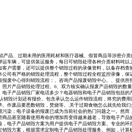
缺陷产品、过期未用的医用耗材和医疗器械、假冒商品等涉密介
押运车辆，可提供装运服务，每日可销毁处理各种介质材料吨以
如客户需要，还可以提供整个销毁过程的录像资料，以备存档查
本公司有严格的销毁处理流程，整个销毁过程全程监控录像，保
毁报废中心得到销毁流程：、咨询产品报废销毁中心。、提供所
、照片产品销毁处理过程。6、双方核实确认报废产品销毁的数
。电子产品销毁厂家电话多少？电器销毁和电子产品销毁包括的
认销毁计划还有报价。包含承认怎么运作销毁流程，终究的费用
完毕。作废品要悉数销毁，焚烧等。.关于过期食物怎么就先给我
境污染；电子设备的报废已成为当前社会的热门问题之一。然而
些商品甚至随着使用寿命的增加而变得越来越老，导致电子产品
，电子产品销毁方案为用户提供电子产品销毁方案。专业的环保销
销毁方案，根据需求定制电子产品销毁处理服务。例如，计算机