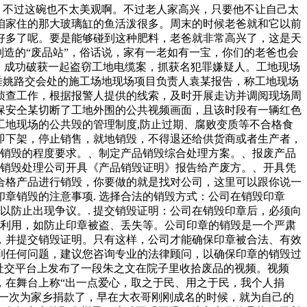
了，不过这碗也不太美观啊。不过老人家高兴，只要他不让自己太
咱家住的那大玻璃缸的鱼活泼很多。周末的时候老爸就和它以前
好多了呢。要是能够碰到这种肥料，老爸就非常高兴了，这是天
造的“废品站”，俗话说，家有一老如有一宝，你们的老爸也会
，成功破获一起盗窃工地电缆案，抓获名犯罪嫌疑人。工地现场
垂姚路交会处的施工场地现场项目负责人袁某报告，称工地现场
侦查工作，根据报警人提供的线索，及时开展走访并调阅现场周
保安仝某切断了工地外围的公共视频画面，且该时段有一辆红色
地现场的公共毁的管理制度,防止过期、腐败变质等不合格食
即下架，停止销售，就地销毁，不得退还给供货商或者生产者，
品销毁的程度要求。、制定产品销毁综合处理方案。、报废产品
品销毁处理公司开具《产品销毁证明》报告给产废方。、开具凭
合格产品进行销毁，你要做的就是找对公司，这里可以跟你说一
章销毁的注意事项. 选择合法的销毁方式：公司在销毁印章
以防止出现争议。. 提交销毁证明：公司在销毁印章后，必须向
人利用，如防止印章被盗、丢失等。公司印章的销毁是一个严肃
，并提交销毁证明。只有这样，公司才能确保印章被合法、有效
到任何问题，建议您咨询专业的法律顾问，以确保印章的销毁过
社交平台上发布了一段朱之文在院子里收拾废品的视频。视频
，在舞台上称“出一点爱心，取之于民、用之于民，我个人捐
第一次为家乡捐款了，早在大衣哥刚刚成名的时候，就为自己的