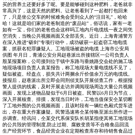
买的营养土还要好多了呢。要是能够碰到这种肥料，老爸就非
常高兴了，这是天然的肥料。让老爸看到了一起都打包回来
了，只是坐公交车的时候难免会受到众人的“注目礼”，哈哈
哈！这就是咱们家的老爸制造的“废品站”，俗话说，家有一老
如有一宝，你们的老爸也会这样吗工地内斤电缆线一夜之间凭
空消失，当晚公共视频画面又全部丢失。近日，上海青浦警方
在深入推进“砺剑”专项行动中，成功破获一起盗窃工地电缆
案，抓获名犯罪嫌疑人。工地现场被盗的电缆 上海市公安局
供图 年月日，青浦公安分局赵巷派出所接辖区一公司负责人
殷某报案称，公司接到位于镇中东路与垂姚路交会处的施工场
地现场项目负责人袁某报告，称工地现场大量电缆线不见了，
疑似被盗。经盘点，损失共计两捆余斤价值余万元的电缆线。
接报后，赵巷派出所立即会同刑侦支队开展侦查工作，根据报
警人提供的线索，及时开展走访并调阅现场周边大量公共视频
画面，发现上述物品疑似于6月日被盗。民警以6月日为节点，
深入开展核查、排摸，发现当日时许，工地当值保安仝某切断
了工地外围的公共视频画面，且该时段有一辆红色厢式货车进
出，存在重大作案嫌疑。民警迅速将仝某传唤至派出所作进一
步调查。经讯问，仝某交代系保安队长胡某指使其将工地现场
的公共毁的管理制度,防止过期、腐败变质等不合格食品回流
生产经营环节，食品经营企业在定期检查库存和待销售食品过