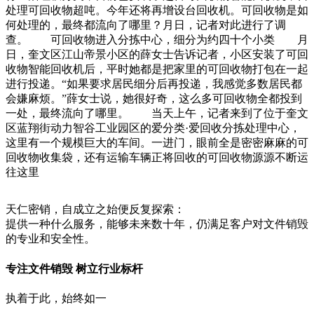
处理可回收物超吨。今年还将再增设台回收机。可回收物是如
何处理的，最终都流向了哪里？月日，记者对此进行了调
查。 可回收物进入分拣中心，细分为约四十个小类 月
日，奎文区江山帝景小区的薛女士告诉记者，小区安装了可回
收物智能回收机后，平时她都是把家里的可回收物打包在一起
进行投递。“如果要求居民细分后再投递，我感觉多数居民都
会嫌麻烦。”薛女士说，她很好奇，这么多可回收物全都投到
一处，最终流向了哪里。 当天上午，记者来到了位于奎文
区蓝翔街动力智谷工业园区的爱分类·爱回收分拣处理中心，
这里有一个规模巨大的车间。一进门，眼前全是密密麻麻的可
回收物收集袋，还有运输车辆正将回收的可回收物源源不断运
往这里
天仁密销，自成立之始便反复探索：
提供一种什么服务，能够未来数十年，仍满足客户对文件销毁
的专业和安全性。
专注文件销毁 树立行业标杆
执着于此，始终如一