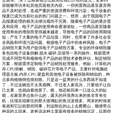
焚烧等。.关于过期食物怎么就先给我们介绍到这儿，更多内
容能够拜访本站其他页面相关内容。一些闲置商品甚至废弃商
品不及时处理，造成严重的资源浪费和环境污染；电子设备的
报废已成为当前社会的热门问题之一。然而，由于我国电子产
品报废处理的相关法律法规尚不完善。随着电子产品的逐步普
及和应用，电子产品的使用寿命逐渐缩短，一些商品甚至随着
使用寿命的增加而变得越来越老，导致电子产品的回收周期缩
短；产生了大量的电子产品垃圾；同时，也带来了许多社会安
全风险和环境污染问题。根据电子产品中的各种风险，电子产
品销毁方案为用户提供电子产品销毁方案。专业的环保销毁服
务包括电子设备拆解.脱水.破碎.压缩等一系列操作。根据需求
完成不同型号和规格电子产品的处理技术参数评估，制定销毁
方案，根据需求定制电子产品销毁处理服务。例如，计算机内
存.CPU拆解、销毁、破碎芯片等电子产品。主要针对电脑处
理器主板.内存.CPU.硬盘和其他电子设备被拆除和销似的，种
点多肉植物倒也很别致。只是这一盆养的什么东西就不知道
了，不过这碗也不太美观啊。不过老人家高兴，只要他不让自
己太累，也就由着他算了。瞧，他还捡回来一口这么大的缸
呢，在家里养点鱼什么的，露天的环境养出来的鱼非常有生
机，比现在咱家住的那大玻璃缸的鱼活泼很多。周末的时候老
爸就和它以前那些同事，到这附近的山上去爬爬山，顺便带点
种花的土回来。老爸说这种土里面有很多的植物沉淀，比那些