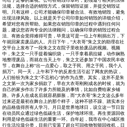
司给予足够的重视。公司在销毁印章时，必须遵守相关的法律
法规，选择合适的销毁方式，保留销毁证据，并提交销毁证
明。只有这样，公司才能确保印章被合法、有效地销毁，避免
出现法律风险。以上就是关于公司印章如何销毁的详细介绍，
希望对您有所帮助。如果您在销毁印章的过程中遇到任何问
题，建议您咨询专业的法律顾问，以确保印章的销毁过程合
法、有效会觉得难得可贵，毕竟这可是一位上午刚捐出万，下
午就回家卖废品的人。月日下午，“大衣哥”朱之文的助理在社
交平台上发布了一段朱之文在院子里收拾废品的视频。视频
中，朱之文一只手提着编织袋，一只手拿着易拉罐，动作娴熟
地整理废品，而就在当天上午，朱之文还参加了中国农民丰收
节，在舞台上称“出一点爱心，取之于民、用之于民，我个人
捐万”。同一天，上午和下午的反差生活引起了网友的热议，
人们纷纷为朱之文“不忘初心”的作为点赞。其实，这并不是朱
之文第一次为家乡捐款了，早在大衣哥刚刚成名的时候，就为
自己的家乡作出了许多力所能及的事情，比如自费给家乡铺
路。许多人在成名后就容易膨胀，而“大衣哥”朱之文这么多年
过来还是最初在舞台上的那个样子，这种不骄不躁、踏实本分
的品格值得所有人学习。月日是世界地球日，设立这一节日旨
在动员民众通过绿色低碳生活，保护地球环境。再生资源回收
利用是绿色低碳生活的重要一环。自年起，我市在中心城区推
行生活垃圾分类，目前已安装了超台可回收物智能回收机，日