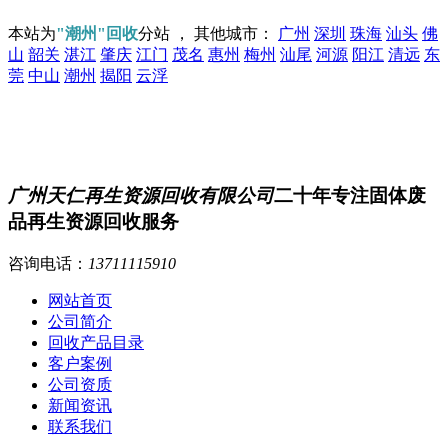
本站为
"潮州"回收
分站 ， 其他城市：
广州
深圳
珠海
汕头
佛
山
韶关
湛江
肇庆
江门
茂名
惠州
梅州
汕尾
河源
阳江
清远
东
莞
中山
潮州
揭阳
云浮
广州天仁再生资源回收有限公司
二十年专注固体废
品再生资源回收服务
咨询电话：
13711115910
网站首页
公司简介
回收产品目录
客户案例
公司资质
新闻资讯
联系我们