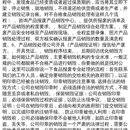
程中，发现食品已经变质或者超过保质期的，应当将其立即下
架，停止销售，就地销毁，不得退还给供货商或者生产者，并
建立销毁记录台账。对不合格食品销毁处理有这样几个流
程： 、咨询产品报废产品销毁中心。、提供所报废的清单及
对产品销毁的程度要求。、制定产品销毁综合处理方案。、报
废产品安全转移至产品销毁现场。、全程监督录像、照片产品
销毁处理过程、双方核实确认报废产品销毁的数量及满意程
度。6、产品销毁处理公司开具《产品销毁证明》报告给产废
方。、开具凭证。、销毁程序结束。、后期回访优化销毁方
案。如何能让产品销毁，主要看销毁机构的专业水准，一般正
规的公司都能将不合格产品进行销毁，你要做的就是找对公
司，这里可以跟你说一下食品报废专业处理的流程：首先联系
我们的工作人员，确定你要销毁的交给相关的政府部门，以证
明印章已经被合法销毁。印章销毁的注意事项. 选择合法的销
毁方式：公司在销毁印章时，必须选择合法的销毁方式，不能
随意丢弃或者私自销毁。. 保留销毁证据：公司在销毁印章
后，必须保留销毁过程的证据，以防止出现争议。. 提交销毁
证明：公司在销毁印章后，必须向相关的政府部门提交销毁证
明，以完成印章的注销手续。. 防止印章被他人利用：在印章
销毁前，公司必须确保印章不会被他人利用，如防止印章被
盗、丢失等。公司印章的销毁是一个严肃的法律过程，需要公