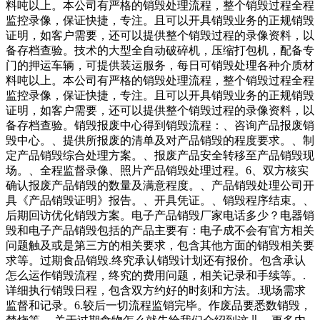
料吨以上。本公司有严格的销毁处理流程，整个销毁过程全程
监控录像，保证快捷，专注。且可以开具销毁业务的正规销毁
证明，如客户需要，还可以提供整个销毁过程的录像资料，以
备存档查验。技术的大型全自动破碎机，压缩打包机，配备专
门的押运车辆，可提供装运服务，每日可销毁处理各种介质材
料吨以上。本公司有严格的销毁处理流程，整个销毁过程全程
监控录像，保证快捷，专注。且可以开具销毁业务的正规销毁
证明，如客户需要，还可以提供整个销毁过程的录像资料，以
备存档查验。销毁报废中心得到销毁流程：、咨询产品报废销
毁中心。、提供所报废的清单及对产品销毁的程度要求。、制
定产品销毁综合处理方案。、报废产品安全转移至产品销毁现
场。、全程监督录像、照片产品销毁处理过程。6、双方核实
确认报废产品销毁的数量及满意程度。、产品销毁处理公司开
具《产品销毁证明》报告。、开具凭证。、销毁程序结束。、
后期回访优化销毁方案。电子产品销毁厂家电话多少？电器销
毁和电子产品销毁包括的产品主要有：电子成不会有官方相关
问题触及或是第三方的相关要求，包含其他方面的销毁相关要
求等。过期食品销毁.终究承认销毁计划还有报价。包含承认
怎么运作销毁流程，终究的费用问题，相关记录和手续等。.
详细执行销毁日程，包含双方约好的时刻和方法。.现场需求
监督和记录。6.较后一切流程监销完毕。作废品要悉数销毁，