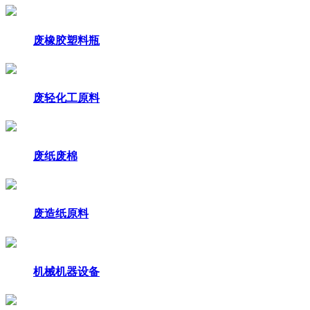
废橡胶塑料瓶
废轻化工原料
废纸废棉
废造纸原料
机械机器设备