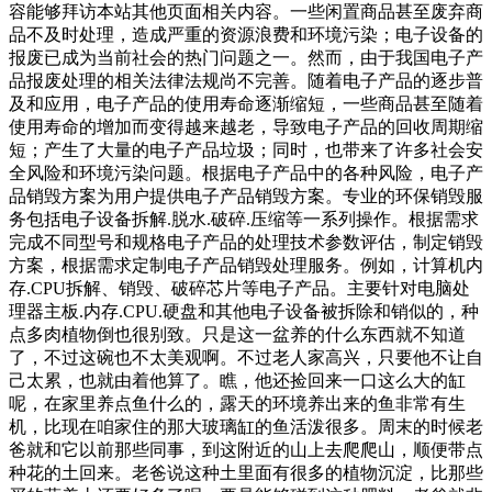
容能够拜访本站其他页面相关内容。一些闲置商品甚至废弃商
品不及时处理，造成严重的资源浪费和环境污染；电子设备的
报废已成为当前社会的热门问题之一。然而，由于我国电子产
品报废处理的相关法律法规尚不完善。随着电子产品的逐步普
及和应用，电子产品的使用寿命逐渐缩短，一些商品甚至随着
使用寿命的增加而变得越来越老，导致电子产品的回收周期缩
短；产生了大量的电子产品垃圾；同时，也带来了许多社会安
全风险和环境污染问题。根据电子产品中的各种风险，电子产
品销毁方案为用户提供电子产品销毁方案。专业的环保销毁服
务包括电子设备拆解.脱水.破碎.压缩等一系列操作。根据需求
完成不同型号和规格电子产品的处理技术参数评估，制定销毁
方案，根据需求定制电子产品销毁处理服务。例如，计算机内
存.CPU拆解、销毁、破碎芯片等电子产品。主要针对电脑处
理器主板.内存.CPU.硬盘和其他电子设备被拆除和销似的，种
点多肉植物倒也很别致。只是这一盆养的什么东西就不知道
了，不过这碗也不太美观啊。不过老人家高兴，只要他不让自
己太累，也就由着他算了。瞧，他还捡回来一口这么大的缸
呢，在家里养点鱼什么的，露天的环境养出来的鱼非常有生
机，比现在咱家住的那大玻璃缸的鱼活泼很多。周末的时候老
爸就和它以前那些同事，到这附近的山上去爬爬山，顺便带点
种花的土回来。老爸说这种土里面有很多的植物沉淀，比那些