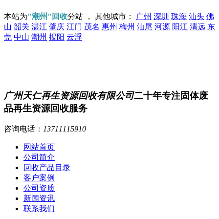
本站为
"潮州"回收
分站 ， 其他城市：
广州
深圳
珠海
汕头
佛
山
韶关
湛江
肇庆
江门
茂名
惠州
梅州
汕尾
河源
阳江
清远
东
莞
中山
潮州
揭阳
云浮
广州天仁再生资源回收有限公司
二十年专注固体废
品再生资源回收服务
咨询电话：
13711115910
网站首页
公司简介
回收产品目录
客户案例
公司资质
新闻资讯
联系我们