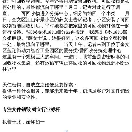
处理可回收物超吨。今年还将再增设台回收机。可回收物是如
何处理的，最终都流向了哪里？月日，记者对此进行了调
查。 可回收物进入分拣中心，细分为约四十个小类 月
日，奎文区江山帝景小区的薛女士告诉记者，小区安装了可回
收物智能回收机后，平时她都是把家里的可回收物打包在一起
进行投递。“如果要求居民细分后再投递，我感觉多数居民都
会嫌麻烦。”薛女士说，她很好奇，这么多可回收物全都投到
一处，最终流向了哪里。 当天上午，记者来到了位于奎文
区蓝翔街动力智谷工业园区的爱分类·爱回收分拣处理中心，
这里有一个规模巨大的车间。一进门，眼前全是密密麻麻的可
回收物收集袋，还有运输车辆正将回收的可回收物源源不断运
往这里
天仁密销，自成立之始便反复探索：
提供一种什么服务，能够未来数十年，仍满足客户对文件销毁
的专业和安全性。
专注文件销毁 树立行业标杆
执着于此，始终如一