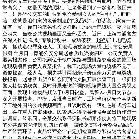
买的营养土还要好多了呢。要是能够碰到这种肥料，老爸就非
常高兴了，这是天然的肥料。让老爸看到了一起都打包回来
了，只是坐公交车的时候难免会受到众人的“注目礼”，哈哈
哈！这就是咱们家的老爸制造的“废品站”，俗话说，家有一老
如有一宝，你们的老爸也会这样吗工地内斤电缆线一夜之间凭
空消失，当晚公共视频画面又全部丢失。近日，上海青浦警方
在深入推进“砺剑”专项行动中，成功破获一起盗窃工地电缆
案，抓获名犯罪嫌疑人。工地现场被盗的电缆 上海市公安局
供图 年月日，青浦公安分局赵巷派出所接辖区一公司负责人
殷某报案称，公司接到位于镇中东路与垂姚路交会处的施工场
地现场项目负责人袁某报告，称工地现场大量电缆线不见了，
疑似被盗。经盘点，损失共计两捆余斤价值余万元的电缆线。
接报后，赵巷派出所立即会同刑侦支队开展侦查工作，根据报
警人提供的线索，及时开展走访并调阅现场周边大量公共视频
画面，发现上述物品疑似于6月日被盗。民警以6月日为节点，
深入开展核查、排摸，发现当日时许，工地当值保安仝某切断
了工地外围的公共视频画面，且该时段有一辆红色厢式货车进
出，存在重大作案嫌疑。民警迅速将仝某传唤至派出所作进一
步调查。经讯问，仝某交代系保安队长胡某指使其将工地现场
的公共毁的管理制度,防止过期、腐败变质等不合格食品回流
生产经营环节，食品经营企业在定期检查库存和待销售食品过
程中，发现食品已经变质或者超过保质期的，应当将其立即下