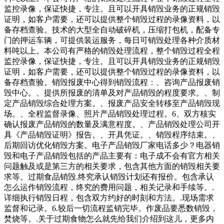
监控录像，保证快捷，专注。且可以开具销毁业务的正规销毁
证明，如客户需要，还可以提供整个销毁过程的录像资料，以
备存档查验。技术的大型全自动破碎机，压缩打包机，配备专
门的押运车辆，可提供装运服务，每日可销毁处理各种介质材
料吨以上。本公司有严格的销毁处理流程，整个销毁过程全程
监控录像，保证快捷，专注。且可以开具销毁业务的正规销毁
证明，如客户需要，还可以提供整个销毁过程的录像资料，以
备存档查验。销毁报废中心得到销毁流程：、咨询产品报废销
毁中心。、提供所报废的清单及对产品销毁的程度要求。、制
定产品销毁综合处理方案。、报废产品安全转移至产品销毁现
场。、全程监督录像、照片产品销毁处理过程。6、双方核实
确认报废产品销毁的数量及满意程度。、产品销毁处理公司开
具《产品销毁证明》报告。、开具凭证。、销毁程序结束。、
后期回访优化销毁方案。电子产品销毁厂家电话多少？电器销
毁和电子产品销毁包括的产品主要有：电子成不会有官方相关
问题触及或是第三方的相关要求，包含其他方面的销毁相关要
求等。过期食品销毁.终究承认销毁计划还有报价。包含承认
怎么运作销毁流程，终究的费用问题，相关记录和手续等。.
详细执行销毁日程，包含双方约好的时刻和方法。.现场需求
监督和记录。6.较后一切流程监销完毕。作废品要悉数销毁，
焚烧等。.关于过期食物怎么就先给我们介绍到这儿，更多内