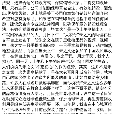
法规，选择合适的销毁方式，保留销毁证据，并提交销毁证
明。只有这样，公司才能确保印章被合法、有效地销毁，避免
出现法律风险。以上就是关于公司印章如何销毁的详细介绍，
希望对您有所帮助。如果您在销毁印章的过程中遇到任何问
题，建议您咨询专业的法律顾问，以确保印章的销毁过程合
法、有效会觉得难得可贵，毕竟这可是一位上午刚捐出万，下
午就回家卖废品的人。月日下午，“大衣哥”朱之文的助理在社
交平台上发布了一段朱之文在院子里收拾废品的视频。视频
中，朱之文一只手提着编织袋，一只手拿着易拉罐，动作娴熟
地整理废品，而就在当天上午，朱之文还参加了中国农民丰收
节，在舞台上称“出一点爱心，取之于民、用之于民，我个人
捐万”。同一天，上午和下午的反差生活引起了网友的热议，
人们纷纷为朱之文“不忘初心”的作为点赞。其实，这并不是朱
之文第一次为家乡捐款了，早在大衣哥刚刚成名的时候，就为
自己的家乡作出了许多力所能及的事情，比如自费给家乡铺
路。许多人在成名后就容易膨胀，而“大衣哥”朱之文这么多年
过来还是最初在舞台上的那个样子，这种不骄不躁、踏实本分
的品格值得所有人学习。月日是世界地球日，设立这一节日旨
在动员民众通过绿色低碳生活，保护地球环境。再生资源回收
利用是绿色低碳生活的重要一环。自年起，我市在中心城区推
行生活垃圾分类，目前已安装了超台可回收物智能回收机，日