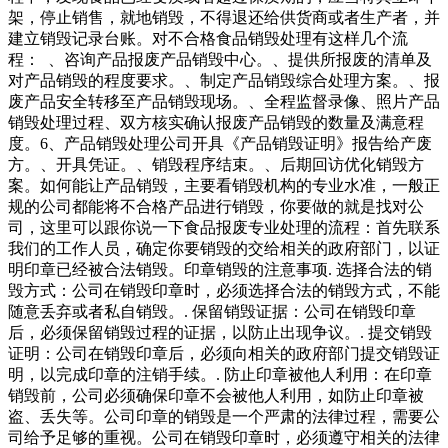
架，停止销售，就地销毁，不得退还给供货商或者生产者，并
建立销毁记录台账。对不合格食品销毁处理有这样几个流
程： 、咨询产品报废产品销毁中心。、提供所报废的清单及
对产品销毁的程度要求。、制定产品销毁综合处理方案。、报
废产品安全转移至产品销毁现场。、全程监督录像、照片产品
销毁处理过程、双方核实确认报废产品销毁的数量及满意程
度。6、产品销毁处理公司开具《产品销毁证明》报告给产废
方。、开具凭证。、销毁程序结束。、后期回访优化销毁方
案。如何能让产品销毁，主要看销毁机构的专业水准，一般正
规的公司都能将不合格产品进行销毁，你要做的就是找对公
司，这里可以跟你说一下食品报废专业处理的流程：首先联系
我们的工作人员，确定你要销毁的交给相关的政府部门，以证
明印章已经被合法销毁。印章销毁的注意事项. 选择合法的销
毁方式：公司在销毁印章时，必须选择合法的销毁方式，不能
随意丢弃或者私自销毁。. 保留销毁证据：公司在销毁印章
后，必须保留销毁过程的证据，以防止出现争议。. 提交销毁
证明：公司在销毁印章后，必须向相关的政府部门提交销毁证
明，以完成印章的注销手续。. 防止印章被他人利用：在印章
销毁前，公司必须确保印章不会被他人利用，如防止印章被
盗、丢失等。公司印章的销毁是一个严肃的法律过程，需要公
司给予足够的重视。公司在销毁印章时，必须遵守相关的法律